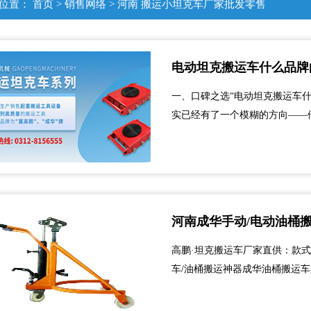
位置：
首页
>
销售网络
>
河南
搬运小坦克车厂家批发零售
电动坦克搬运车什么品牌
一、口碑之选“电动坦克搬运车
实已经有了一个模糊的方向——
泛认可、大家用了都说好、买了
省，郑州、洛阳、新乡、许昌...
河南成华手动/电动油桶搬
高鹏·坦克搬运车厂家直供：款式
车/油桶搬运神器成华油桶搬运
公司三十余年轻小型起重机械研
耐用性与便捷性，广泛应用于工厂