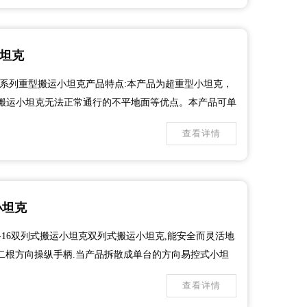
小坦克
V系列重型搬运小坦克产品特点:本产品为超重型小坦克，
搬运小坦克无法正常通行的不平地面等优点。本产品可单
同时使用。可根据客户要求和尺寸定制各类重型搬运小坦
查看详情
小坦克
Y-16双列式搬运小坦克双列式搬运小坦克,能安全而灵活地
二根方向操纵手柄.当产品拆散成单台的方向易控式小坦
中的第二根操纵手柄.是当产品拆散成不相连的一对 CRY
查看详情
RY-24可与组合式Y系列...