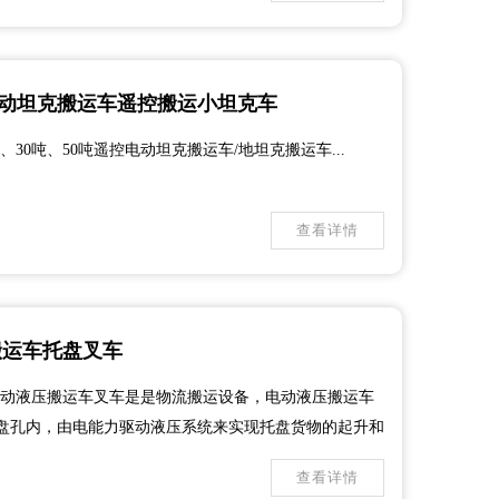
吨电动坦克搬运车遥控搬运小坦克车
、30吨、50吨遥控电动坦克搬运车/地坦克搬运车...
查看详情
搬运车托盘叉车
电动液压搬运车叉车是是物流搬运设备，电动液压搬运车
盘孔内，由电能力驱动液压系统来实现托盘货物的起升和
业。 全电动液压搬运车主要特点： 该车结构严谨，做工
查看详情
艺制造的“C”型钢门架，强度...