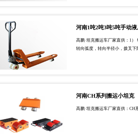
河南1吨2吨3吨5吨手动
高鹏·坦克搬运车厂家直供：1） 
转向弧度，转向半径小，拨叉下降
阀，3位手动控制，耐用、通用且
座，粉末涂层油漆饰面5） 可重
橡胶负...
河南CH系列搬运小坦克
高鹏·坦克搬运车厂家直供：CH系