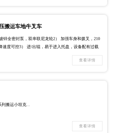
液压搬运车地牛叉车
镀锌全密封泵，双串联尼龙轮2） 加强车身和拨叉，210
速度可控3） 进/出辊，易于进入托盘，设备配有过载
易于使用。4） 重型钢制可调节推杆/钢制c形槽/手柄底
查看详情
建泵，手柄螺栓设计，便于组装和拆卸。6） 选项：PU/
列搬运小坦克...
查看详情