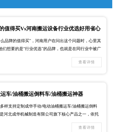
的值得买Vs河南搬运设备行业优选好用省心
什么品牌的值得买”，河南用户在问出这个问题时，心里其
他们想要的是“行业优选”的品牌，也就是在同行业中被广
之后不用操心的产品。河南省是我国人口大省和经济大
查看详情
运车/油桶搬运倒料车/油桶搬运神器
多样支持定制成华手动/电动油桶搬运车/油桶搬运倒料
车是河北成华机械制造有限公司旗下核心产品之一，依托
发生产经验，专为各类油桶搬运场景打造，兼具安全性、
查看详情
车间、仓储物流、化工企业、...