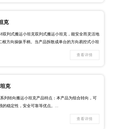
坦克
Y-8双列式搬运小坦克双列式搬运小坦克，能安全而灵活地
第二根方向操纵手柄。当产品拆散成单台的方向易控式小坦
单中的第二根操纵手柄,是当产品拆散成不相连的一对
查看详情
RY-16、CRY-24可与组合式Y...
小坦克
X系列转向搬运小坦克产品特点：本产品为组合转向，可
的稳定性，安全可靠等优点。...
查看详情