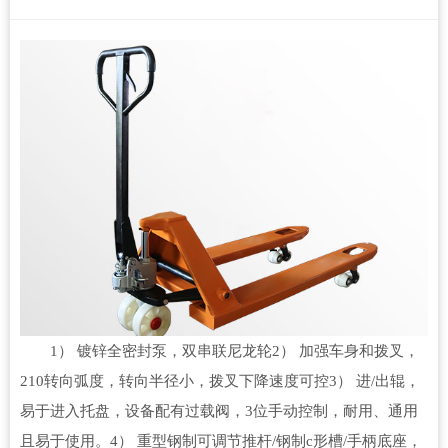
1） 镀锌全密封泵，双串联尼龙轮2） 加强车身和拨叉，
210转向弧度，转向半径小，拨叉下降速度可控3） 进/出辊，
易于进入托盘，设备配有过载阀，3位手动控制，耐用、通用
且易于使用。4） 重型钢制可调节推杆/钢制c形槽/手柄底座，