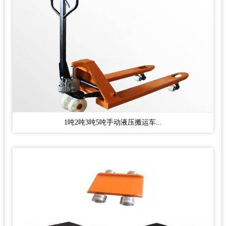
1吨2吨3吨5吨手动液压搬运车...