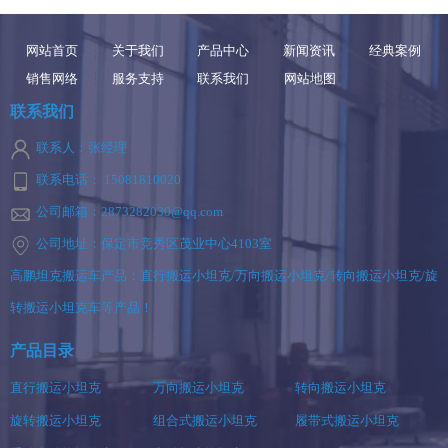
网站首页
关于我们
产品中心
新闻资讯
经典案例
销售网络
服务支持
联系我们
网站地图
联系我们
联系人：张经理
联系电话： 15081810020
公司邮箱：2873282030@qq.com
公司地址：保定市竞秀区茂业中心4103室
高鹏坦克搬运车产品：直行搬运小坦克/万向搬运小坦克/转向搬运小坦克/旋
转搬运小坦克车等产品！
产品目录
直行搬运小坦克
万向搬运小坦克
转向搬运小坦克
旋转搬运小坦克
组合式搬运小坦克
履带式搬运小坦克