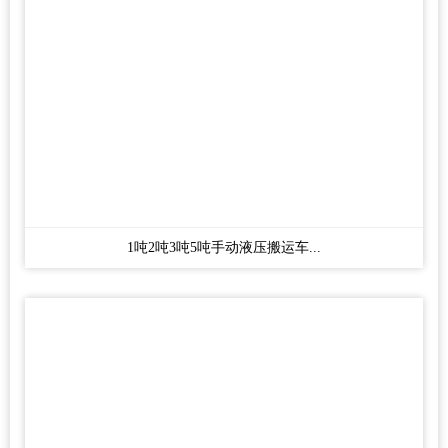
1吨2吨3吨5吨手动液压搬运车...