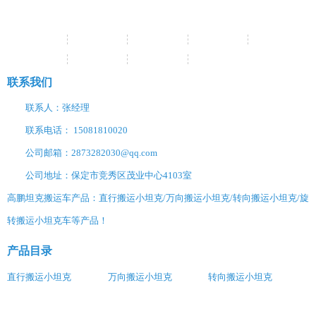
网站首页
关于我们
产品中心
新闻资讯
经典案例
销售网络
服务支持
联系我们
网站地图
联系我们
联系人：张经理
联系电话： 15081810020
公司邮箱：2873282030@qq.com
公司地址：保定市竞秀区茂业中心4103室
高鹏坦克搬运车产品：直行搬运小坦克/万向搬运小坦克/转向搬运小坦克/旋
转搬运小坦克车等产品！
产品目录
直行搬运小坦克
万向搬运小坦克
转向搬运小坦克
旋转搬运小坦克
组合式搬运小坦克
履带式搬运小坦克