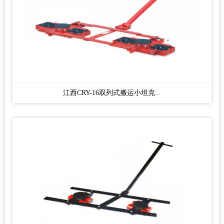
江西CRY-16双列式搬运小坦克...