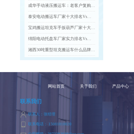
成华手动液压搬运车：老客户复购爆款 高效装卸好帮手...
泰安电动搬运车厂家十大排名Vs口碑优选品牌名单...
宝鸡搬运坦克车手扳葫芦厂家十大排名Vs品牌推荐...
绵阳电动托盘车厂家实力排名Vs口碑好的品牌有哪些...
湘西30吨重型坦克搬运车什么品牌的质量好...
网站首页
关于我们
产品中心
联系我们
联系人：张经理
联系电话： 15081810020
公司邮箱：2873282030@qq.com