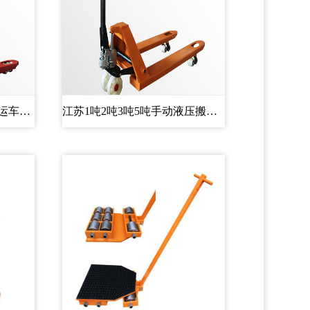
江苏半电动/全电动液压搬运车托...
江苏1吨2吨3吨5吨手动液压搬运车...