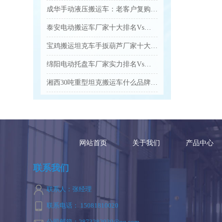
成华手动液压搬运车：老客户复购爆款 高效装卸好帮手...
泰安电动搬运车厂家十大排名Vs口碑优选品牌名单...
宝鸡搬运坦克车手扳葫芦厂家十大排名Vs品牌推荐...
绵阳电动托盘车厂家实力排名Vs口碑好的品牌有哪些...
湘西30吨重型坦克搬运车什么品牌的质量好...
网站首页
关于我们
产品中心
联系我们
联系人：张经理
联系电话： 15081810020
公司邮箱：2873282030@qq.com