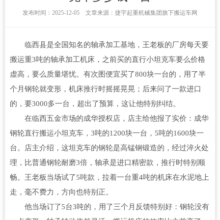
发布时间：2025-12-05 文章来源：捷宇起重机械集团旗下搬运车网
临西县是全国知名的轴承加工基地，王老板的厂房每天要
搬运重3吨的轴承加工机床，之前买的直行小坦克车要么价格
虚高，要么质量堪忧。有次图便宜买了800块一台的，用了半
个月钢轮就变形，机床推行时摇摇晃晃；后来问了一款进口
的，要3000多一台，超出了预算，这让他特别纠结。
在临西五金市场的成华授权店，店主给他报了实价：成华
钢轮直行搬运小坦克车，3吨的1200块一台，5吨的1600块一
台。店主介绍，这坦克车的钢轮是高锰钢锻造的，经过淬火处
理，比普通钢轮耐磨3倍，轴承是进口精密款，推行时特别顺
畅。王老板当场试了5吨款，拉着一台重4吨的机床在水泥地上
走，毫不费力，方向也特别正。
他当场订了5台3吨的，用了三个月反馈特别好：钢轮没有