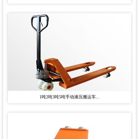
1吨2吨3吨5吨手动液压搬运车...