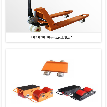
1吨2吨3吨5吨手动液压搬运车...