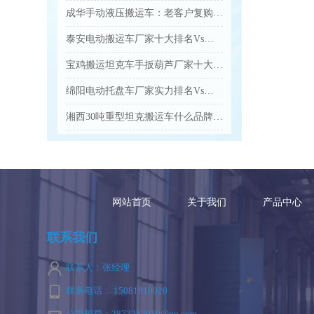
成华手动液压搬运车：老客户复购爆款 高效装卸好帮手...
泰安电动搬运车厂家十大排名Vs口碑优选品牌名单...
宝鸡搬运坦克车手扳葫芦厂家十大排名Vs品牌推荐...
绵阳电动托盘车厂家实力排名Vs口碑好的品牌有哪些...
湘西30吨重型坦克搬运车什么品牌的质量好...
网站首页
关于我们
产品中心
联系我们
联系人：张经理
联系电话： 15081810020
公司邮箱：2873282030@qq.com