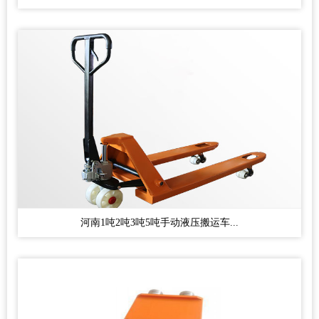
河南1吨2吨3吨5吨手动液压搬运车...