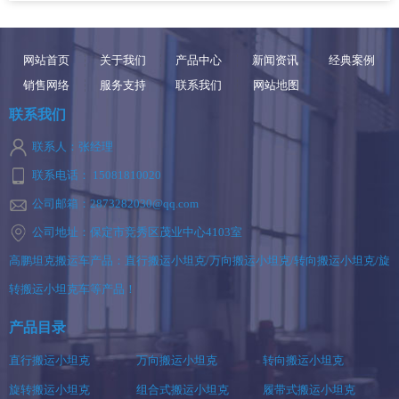
网站首页
关于我们
产品中心
新闻资讯
经典案例
销售网络
服务支持
联系我们
网站地图
联系我们
联系人：张经理
联系电话： 15081810020
公司邮箱：2873282030@qq.com
公司地址：保定市竞秀区茂业中心4103室
高鹏坦克搬运车产品：直行搬运小坦克/万向搬运小坦克/转向搬运小坦克/旋
转搬运小坦克车等产品！
产品目录
直行搬运小坦克
万向搬运小坦克
转向搬运小坦克
旋转搬运小坦克
组合式搬运小坦克
履带式搬运小坦克