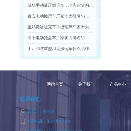
成华手动液压搬运车：老客户复购爆款 高效装卸好帮手...
泰安电动搬运车厂家十大排名Vs口碑优选品牌名单...
宝鸡搬运坦克车手扳葫芦厂家十大排名Vs品牌推荐...
绵阳电动托盘车厂家实力排名Vs口碑好的品牌有哪些...
湘西30吨重型坦克搬运车什么品牌的质量好...
网站首页
关于我们
产品中心
联系我们
联系人：张经理
联系电话： 15081810020
公司邮箱：2873282030@qq.com