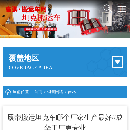
覆盖地区
COVERAGE AREA
当前位置：
首页
>
销售网络
>
吉林
履带搬运坦克车哪个厂家生产最好//成
华工厂更专业