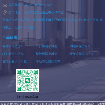
公司邮箱：2873282030@qq.com
公司地址：保定市竞秀区茂业中心4103室
高鹏坦克搬运车产品：直行搬运小坦克/万向搬运小坦克/转向搬运小坦克/旋
转搬运小坦克车等产品！
产品目录
电动坦克搬运车
直行搬运小坦克
万向搬运小坦克
转向搬运小坦克
旋转搬运小坦克
组合式搬运小坦克
履带式搬运小坦克
手动电动搬运叉车
扫一扫添加客服
版权所有 捷宇旗下搬运车网 河北捷宇起重机械集团有限公司 网站备案：
冀ICP