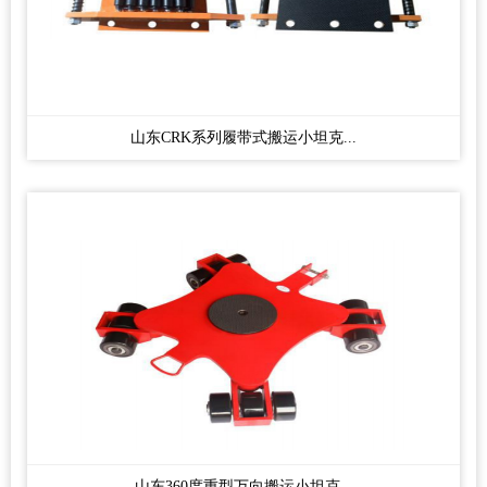
山东CRK系列履带式搬运小坦克...
山东360度重型万向搬运小坦克...