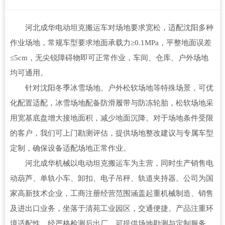
河北成华电动坦克搬运车对场地要求宽松，适配沈阳多种
作业场地，常规车型要求地面承载力≥0.1MPa，平整地面误差
≤5cm，无尖锐障碍物即可正常作业，车间、仓库、户外场地
均可通用。
针对沈阳冬季冰雪场地、户外松软场地等特殊场景，可优
化配置适配，冰雪场地配备防滑履带与防冻轮胎，松软场地采
用宽基底盘增大接地面积，减少地面沉降。对于场地条件受限
的客户，我们可上门勘测评估，提供场地整改建议与专属车型
定制，确保设备适配场地正常作业。
河北成华机械以电动坦克搬运车为主营，同时生产销售电
动葫芦、单轨小车、卸扣、电子吊秤、轨道夹持器。公司为国
家高新技术企业，工商注册经营范围涵盖起重机械制造、销售
及进出口业务，坐落于清苑工业园区，交通便捷。产品注重环
境适配性，经严格检测后出厂，可提供场地勘测与定制服务，