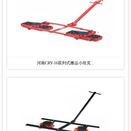
河南CRY-16双列式搬运小坦克...