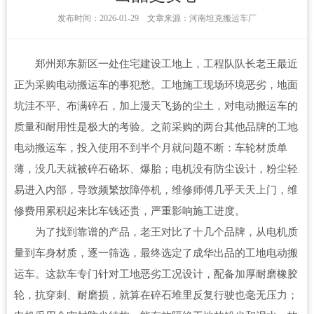
发布时间：2026-01-29 文章来源：河南坦克搬运车厂
郑州郑东新区一处住宅建设工地上，工程队队长老王最近
正为采购电动搬运车的事犯愁。工地施工现场环境恶劣，地面
坑洼不平、布满碎石，加上漫天飞扬的尘土，对电动搬运车的
质量和耐用性是极大的考验。之前采购的两台其他品牌的工地
电动搬运车，投入使用不到半个月就问题不断：车轮材质单
薄，没几天就被碎石硌坏、爆胎；电机没有防尘设计，粉尘轻
易进入内部，导致频繁故障停机，维修师傅几乎天天上门，维
修费用累积起来比车钱还贵，严重影响施工进度。
为了找到靠谱的产品，老王对比了十几个品牌，从电机质
量到车身材质，逐一筛选，最终选定了成华出品的工地电动搬
运车。这款车专门针对工地恶劣工况设计，配备加厚耐磨橡胶
轮，抗穿刺、耐磨损，就算在碎石堆里反复行驶也毫无压力；