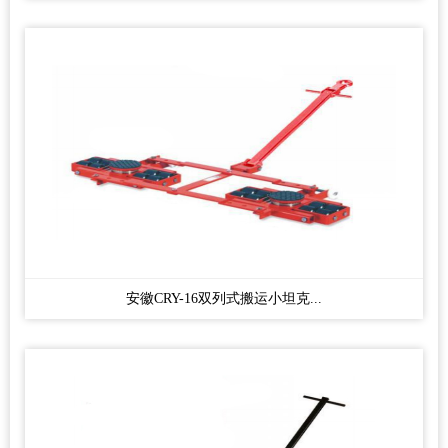
安徽CRY-16双列式搬运小坦克...