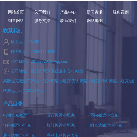
网站首页
关于我们
产品中心
新闻资讯
经典案例
销售网络
服务支持
联系我们
网站地图
联系我们
联系人：张经理
联系电话： 15081810020
公司邮箱：2873282030@qq.com
公司地址：保定市竞秀区茂业中心4103室
高鹏坦克搬运车产品：直行搬运小坦克/万向搬运小坦克/转向搬运小坦克/旋
转搬运小坦克车等产品！
产品目录
电动坦克搬运车
直行搬运小坦克
万向搬运小坦克
转向搬运小坦克
旋转搬运小坦克
组合式搬运小坦克
履带式搬运小坦克
手动电动搬运叉车