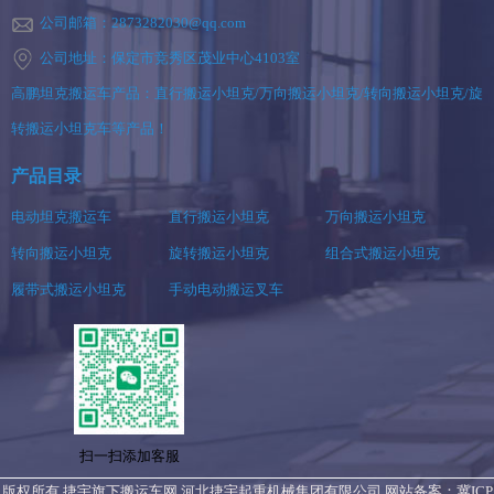
公司邮箱：2873282030@qq.com
公司地址：保定市竞秀区茂业中心4103室
高鹏坦克搬运车产品：直行搬运小坦克/万向搬运小坦克/转向搬运小坦克/旋
转搬运小坦克车等产品！
产品目录
电动坦克搬运车
直行搬运小坦克
万向搬运小坦克
转向搬运小坦克
旋转搬运小坦克
组合式搬运小坦克
履带式搬运小坦克
手动电动搬运叉车
扫一扫添加客服
版权所有 捷宇旗下搬运车网 河北捷宇起重机械集团有限公司 网站备案：
冀ICP