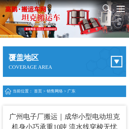
覆盖地区
COVERAGE AREA
当前位置：
首页
>
销售网络
>
广东
广州电子厂搬运｜成华小型电动坦克
机身小巧承重10吨 流水线穿梭无忧