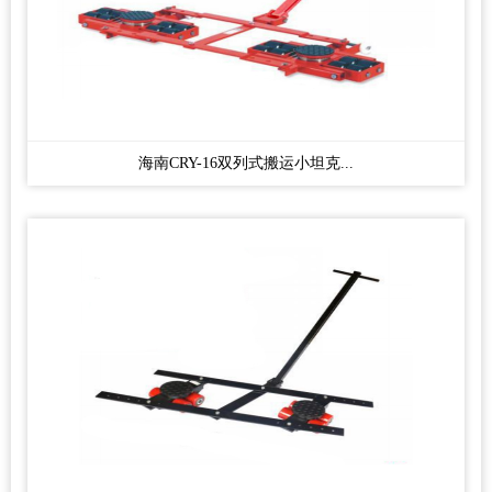
海南CRY-16双列式搬运小坦克...