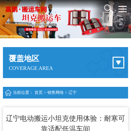
覆盖地区
COVERAGE AREA
当前位置：
首页
>
销售网络
>
辽宁
辽宁电动搬运小坦克使用体验：耐寒可
靠适配低温车间