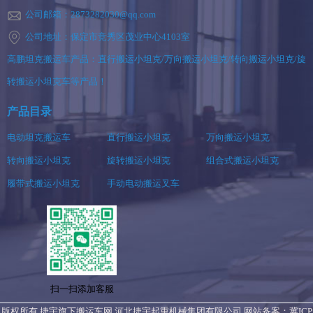
公司邮箱：2873282030@qq.com
公司地址：保定市竞秀区茂业中心4103室
高鹏坦克搬运车产品：直行搬运小坦克/万向搬运小坦克/转向搬运小坦克/旋
转搬运小坦克车等产品！
产品目录
电动坦克搬运车
直行搬运小坦克
万向搬运小坦克
转向搬运小坦克
旋转搬运小坦克
组合式搬运小坦克
履带式搬运小坦克
手动电动搬运叉车
扫一扫添加客服
版权所有 捷宇旗下搬运车网 河北捷宇起重机械集团有限公司 网站备案：
冀ICP