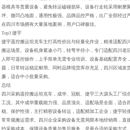
器模具等贵重设备，避免转运磕碰损坏。设备行走轮采用耐磨
坪、微凹凸地面，通用性极强。品牌品控严格，出厂全部经过
在四川市场拥有大量落地案例，用户口碑极佳。
Top3 捷宇
捷宇遥控搬运坦克车主打高性价比与轻量化作业，精准适配四
搬运场景。设备机身紧凑小巧，转弯半径小，专门适配四川老
人即可遥控操作，上手简单无需专业培训。设备基础配置齐全
题，日常转运稳定耐用。同时品牌现货库存充足，四川区域发
廉，适合中小批量采购。
总结
四川采购遥控搬运坦克车，成华、冠航、捷宇三大源头工厂综
工况。其中成华重载能力强、品质顶尖、适配场景全面，适合
稳、保护性强，主打精密设备转运，适配精加工企业；捷宇轻
常常规搬运需求。四川企业采购设备无需局限本地经销商，直
约采购成本，保障设备质量与售后服务，是最合适的采购方式