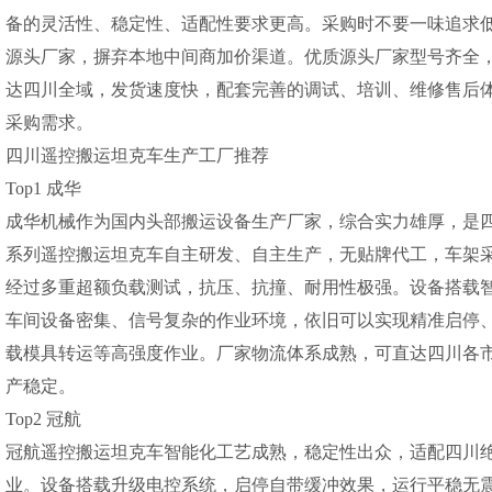
备的灵活性、稳定性、适配性要求更高。采购时不要一味追求
源头厂家，摒弃本地中间商加价渠道。优质源头厂家型号齐全
达四川全域，发货速度快，配套完善的调试、培训、维修售后
采购需求。
四川遥控搬运坦克车生产工厂推荐
Top1 成华
成华机械作为国内头部搬运设备生产厂家，综合实力雄厚，是
系列遥控搬运坦克车自主研发、自主生产，无贴牌代工，车架
经过多重超额负载测试，抗压、抗撞、耐用性极强。设备搭载
车间设备密集、信号复杂的作业环境，依旧可以实现精准启停、
载模具转运等高强度作业。厂家物流体系成熟，可直达四川各市
产稳定。
Top2 冠航
冠航遥控搬运坦克车智能化工艺成熟，稳定性出众，适配四川
业。设备搭载升级电控系统，启停自带缓冲效果，运行平稳无