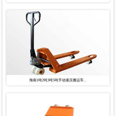
海南1吨2吨3吨5吨手动液压搬运车...