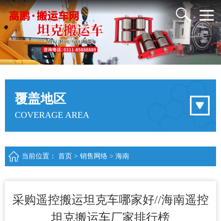
覆盖地区
COVERAGE AREA
当前位置：
首页
>
销售网络
>
海南
采购遥控搬运坦克车哪家好//海南遥控
坦克搬运车厂家排行榜