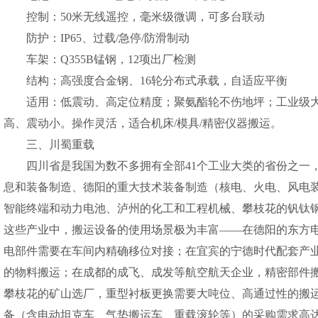
控制：50米无线遥控，毫米级微调，可多台联动
防护：IP65、过载/急停/防滑制动
车架：Q355B锰钢，12项出厂检测
结构：高强度合金钢、16轮分布式承载，自适应平衡
适用：低震动、高定位精度；聚氨酯轮不伤地坪；工业级
高、震动小。操作灵活，适合机床/模具/精密仪器搬运。
三、川蜀重载
四川省是我国为数不多拥有全部41个工业大类的省份之一
息和装备制造、德阳的重大技术装备制造（核电、火电、风电
智能终端和动力电池、泸州的化工和工程机械、攀枝花的钒钛
这些产业中，搬运设备的使用场景极为丰富——在德阳的东方
电部件需要在车间内精确移位对接；在宜宾的宁德时代配套产
的物料搬运；在成都的成飞、成发等航空航天企业，精密部件
攀枝花的矿山选厂，重型衬板更换需要大吨位、高通过性的搬
备（含电动坦克车、气垫搬运车、重载滚轮等）的采购需求高达15