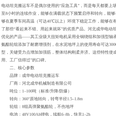
电动坦克搬运车不是偶尔使用的“应急工具”，而是每天都要上场
至8小时的连续作业，能够在满载状态下频繁启停和转向，能
够在夏季车间高温（可达40℃以上）环境下稳定工作，能够在
了那些“看起来不错、用起来就坏”的劣质产品。河北成华电动坦
优化的产品——其工业级大扭矩电机采用全铜绕组和加强型轴
氨酯轮组添加了耐磨增强剂，在水泥地坪上的使用寿命可达3000
型，关键受力点增加加强筋，整体结构刚柔并济。这些特性使成
用、工厂信得过”的口碑。
二、核心参数
品牌：成华电动坦克搬运车
厂商：河北成华机械制造有限公司
吨位：1–100吨（标准/升降/防爆）
转向：360°原地转向，转弯半径1.5–1.8m
轮组：8组高弹聚氨酯轮，不伤地坪
电池：48V100Ah锂电，续航6–8h，快充1–2h