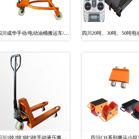
四川成华手动/电动油桶搬运车/油...
四川1吨2吨3吨5吨手动液压搬运车...
四川CH系列搬运小坦克.