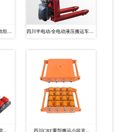
四川20吨、30吨、50吨电动坦克搬...
四川半电动/全电动液压搬运车托...
..
四川CRE重型搬运小坦克...