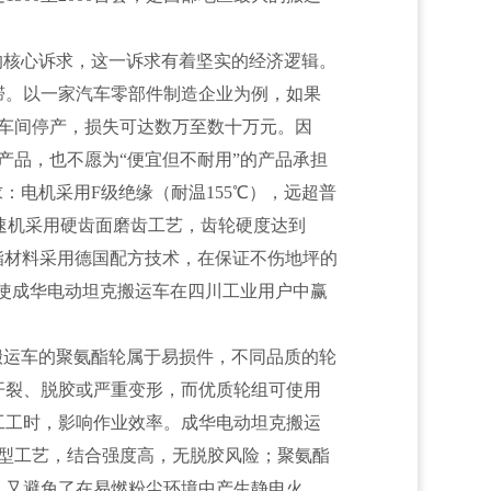
的核心诉求，这一诉求有着坚实的经济逻辑。
滞。以一家汽车零部件制造企业为例，如果
压车间停产，损失可达数万至数十万元。因
的产品，也不愿为“便宜但不耐用”的产品承担
：电机采用F级绝缘（耐温155℃），远超普
减速机采用硬齿面磨齿工艺，齿轮硬度达到
氨酯材料采用德国配方技术，在保证不伤地坪的
置，使成华电动坦克搬运车在四川工业用户中赢
搬运车的聚氨酯轮属于易损件，不同品质的轮
开裂、脱胶或严重变形，而优质轮组可使用
人工工时，影响作业效率。成华电动坦克搬运
成型工艺，结合强度高，无脱胶风险；聚氨酯
，又避免了在易燃粉尘环境中产生静电火